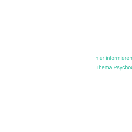
hier informier
ELLES
Thema Psychod
 in die Psychodermatologie, Prof. Dr. Christian Stierle